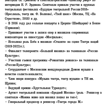
Вентцель (И. Грековой) и спектакль-фантазию «Шекспир умер!» по
интермедии Н. Р. Эрдмана. Спектакли приняли участие в крупных
театральных фестивалях «Будущее театральной России-2018»
(Ярославль, театр им. Ф. Волкова), «Твой шанс» (Москва, ТЦ «На
Страстном», 2018) и др.
• В 2016 году дал сольные концерты в Цюрихе (Швейцария) и Бонне
(Германия);
• Принимает участие в записи опер и мюзиклов современных
композиторов на киностудии «Мосфильм»;
• Исполнил роль Боба в мюзикле «Стиляги» на сцене Театра наций
(2019-2022гг.);
• Финалист телепроекта «Большой мюзикл» на телеканале «Россия-
Культура»;
• Участник съемок программы «Романтика романса» на телеканале
«Россия-Культура»;
• Сотрудничает с Московским международным Домом музыки в
качестве солиста-вокалиста;
• Член жюри конкурса «Музыка театра, театр музыки» в ТИ им.
Щукина;
• Ведущий премии «Хрустальная Турандот»;
• Артист театральной компании «Бродвей Москва» (роль - Режиссер в
спектакле «Мамма мимо или мюзикл пошел не так»);
• Генеральный продюсер и режиссер «Театра города М.»